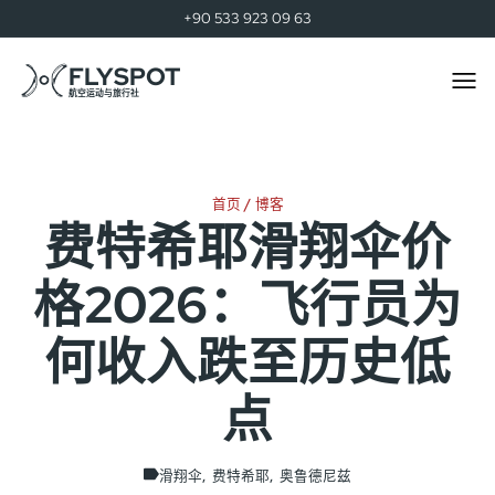
+90 533 923 09 63
FLYSPOT
Togg
men
航空运动与旅行社
首页
博客
费特希耶滑翔伞价
格2026：飞行员为
何收入跌至历史低
点
滑翔伞
费特希耶
奥鲁德尼兹