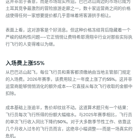
这并非出于善意，而是市场现实所迫。巴巴达山周边的市场已成为
土耳其竞争最激烈的冒险旅游走廊之一，数十家运营商之间的价格
战使得任何一家想要提价都几乎意味着将客源拱手相让。
表面上看，这对游客是个好消息。但这种价格冻结背后隐藏着一个
严峻的结构性问题——它正悄悄让费特希耶滑翔伞行业对那些实际执
行飞行的人变得难以为继。
入场费上涨55%
从巴巴达山起飞，每位飞行员和乘客都须缴纳由当地主管部门规定
的入场费。2026年赛季，该费用较上一年度上涨了约
55%
。这并非
运营商能够悄悄消化的额外成本——它直接从每次飞行收取的金额中
扣除。
成本基础上涨逾半，售价却纹丝不动。这道算术题只有一个结果：
飞行员每次飞行所得的份额大幅缩水。与2025年赛季相比，飞行员
的单次飞行收入同比下降约
50%
。对于大多数季节性工作、依靠这
几个月收入过冬的飞行员而言，这绝非小幅调整——而是一场真实的
危机。