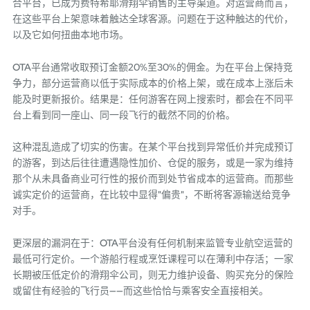
合平台，已成为费特希耶滑翔伞销售的主导渠道。对运营商而言，
在这些平台上架意味着触达全球客源。问题在于这种触达的代价，
以及它如何扭曲本地市场。
OTA平台通常收取预订金额20%至30%的佣金。为在平台上保持竞
争力，部分运营商以低于实际成本的价格上架，或在成本上涨后未
能及时更新报价。结果是：任何游客在网上搜索时，都会在不同平
台上看到同一座山、同一段飞行的截然不同的价格。
这种混乱造成了切实的伤害。在某个平台找到异常低价并完成预订
的游客，到达后往往遭遇隐性加价、仓促的服务，或是一家为维持
那个从未具备商业可行性的报价而到处节省成本的运营商。而那些
诚实定价的运营商，在比较中显得"偏贵"，不断将客源输送给竞争
对手。
更深层的漏洞在于：OTA平台没有任何机制来监管专业航空运营的
最低可行定价。一个游船行程或烹饪课程可以在薄利中存活；一家
长期被压低定价的滑翔伞公司，则无力维护设备、购买充分的保险
或留住有经验的飞行员——而这些恰恰与乘客安全直接相关。