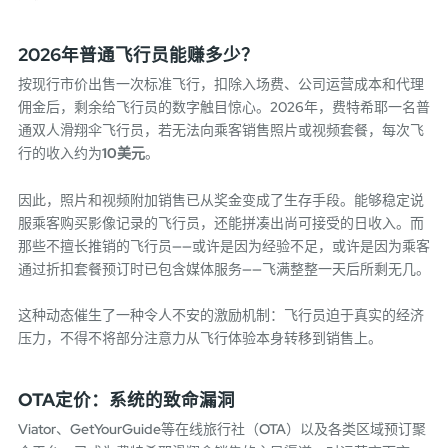
2026年普通飞行员能赚多少？
按现行市价出售一次标准飞行，扣除入场费、公司运营成本和代理
佣金后，剩余给飞行员的数字触目惊心。2026年，费特希耶一名普
通双人滑翔伞飞行员，若无法向乘客销售照片或视频套餐，每次飞
行的收入约为
10美元
。
因此，照片和视频附加销售已从奖金变成了生存手段。能够稳定说
服乘客购买影像记录的飞行员，还能拼凑出尚可接受的日收入。而
那些不擅长推销的飞行员——或许是因为经验不足，或许是因为乘客
通过折扣套餐预订时已包含媒体服务——飞满整整一天后所剩无几。
这种动态催生了一种令人不安的激励机制：飞行员迫于真实的经济
压力，不得不将部分注意力从飞行体验本身转移到销售上。
OTA定价：系统的致命漏洞
Viator、GetYourGuide等在线旅行社（OTA）以及各类区域预订聚