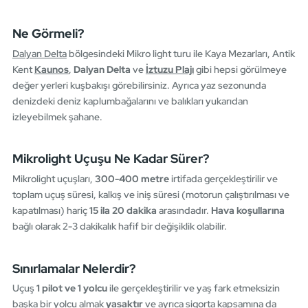
Ne Görmeli?
Dalyan Delta
bölgesindeki Mikro light turu ile Kaya Mezarları, Antik
Kent
Kaunos
,
Dalyan Delta
ve
İztuzu Plajı
gibi hepsi görülmeye
değer yerleri kuşbakışı görebilirsiniz. Ayrıca yaz sezonunda
denizdeki deniz kaplumbağalarını ve balıkları yukarıdan
izleyebilmek şahane.
Mikrolight Uçuşu Ne Kadar Sürer?
Mikrolight uçuşları,
300-400 metre
irtifada gerçekleştirilir ve
toplam uçuş süresi, kalkış ve iniş süresi (motorun çalıştırılması ve
kapatılması) hariç
15 ila 20 dakika
arasındadır.
Hava koşullarına
bağlı olarak 2-3 dakikalık hafif bir değişiklik olabilir.
Sınırlamalar Nelerdir?
Uçuş
1 pilot ve 1 yolcu
ile gerçekleştirilir ve yaş fark etmeksizin
başka bir yolcu almak
yasaktır
ve ayrıca sigorta kapsamına da