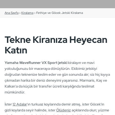
Ana Sayfa
›
Kiralama
›
Fethiye ve Göcek Jetski Kiralama
Tekne Kiranıza Heyecan
Katın
Yamaha WaveRunner VX Sport jetski
kiralayın ve mavi
yolculuğunuzu bir maceraya dönüştürün. Ekibimiz jetskiyi
doğrudan teknenize teslim eder ve gün sonunda alır; siz hiç kıyıya
çıkmadan harika bir deniz deneyimi yaşarsınız. Marmaris, Kaş ve
Kalkan'a da küçük bir transfer ücreti karşılığında teslimat
mümkündür.
İster
12 Adalar
'ın turkuaz koylarında demir atmış, ister Göcek'in
gizli koylarda seyir halinde, ister
Ölüdeniz
açıklarında olun; yüzme