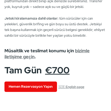
platformundan direkt binip açık denizde sürebilirsiniz. Transfer
yok, kuyruk yok — sadece açık su ve güçlü bir jetski.
Jetski kiralamamıza dahil olanlar:
tüm sürücüler için can
yelekleri, güvenlik brifing ve gün boyu su üstü destek. Jetskiyi
tek başına kullanmak için geçerli sürücü belgesi gereklidir; ehliyet
sahibi bir sürücüyle birlikte her yaştan yolcu binebilir.
Müsaitlik ve teslimat konumu için
bizimle
iletişime geçin
.
Tam Gün
€700
Hemen Rezervasyon Yapın
🇬🇧 English page