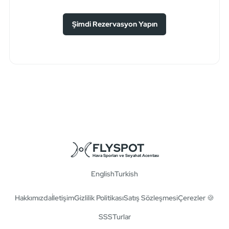
Şimdi Rezervasyon Yapın
FLYSPOT
Hava Sporları ve Seyahat Acentası
English
Turkish
Hakkımızda
İletişim
Gizlilik Politikası
Satış Sözleşmesi
Çerezler 🍪
SSS
Turlar